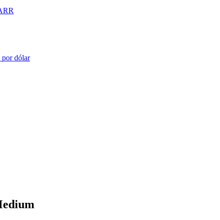
M ARR
 por dólar
 Medium