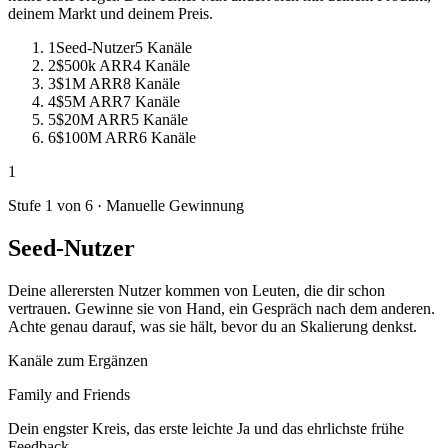
deinem Markt und deinem Preis.
1
Seed-Nutzer
5 Kanäle
2
$500k ARR
4 Kanäle
3
$1M ARR
8 Kanäle
4
$5M ARR
7 Kanäle
5
$20M ARR
5 Kanäle
6
$100M ARR
6 Kanäle
1
Stufe 1 von 6
·
Manuelle Gewinnung
Seed-Nutzer
Deine allerersten Nutzer kommen von Leuten, die dir schon
vertrauen. Gewinne sie von Hand, ein Gespräch nach dem anderen.
Achte genau darauf, was sie hält, bevor du an Skalierung denkst.
Kanäle zum Ergänzen
Family and Friends
Dein engster Kreis, das erste leichte Ja und das ehrlichste frühe
Feedback.