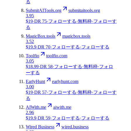
る
SubmitAITools.org
submitaitools.org
3.95
$19
·
DR
75
·
フォローする
·
無料枠
·
フォローす
る
MagicBox.tools
magicbox.tools
3.52
$19.9
·
DR
70
·
フォローする
·
フォローする
Toolfio
toolfio.com
3.05
$18.99
·
DR
58
·
フォローする
·
無料枠
·
フォロ
ーする
EarlyHunt
earlyhunt.com
3.00
$19
·
DR
57
·
フォローする
·
無料枠
·
フォローす
る
AIWith.me
aiwith.me
2.96
$19.9
·
DR
59
·
フォローする
·
フォローする
Wired Business
wired.business