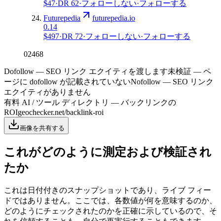
$47
·
DR
62
·
フォローしない
·
フォローする
Futurepedia
futurepedia.io
0.14
$497
·
DR
72
·
フォローしない
·
フォローする
0
2
4
6
8
Dofollow — SEO リンク エクイティを渡します
未検証 — ペ
ージに dofollow が記載されていない
Nofollow — SEO リンク
エクイティがありません
有料 AI / ツール ディレクトリ
—
バックリンクの
ROI
geochecker.net/backlink-roi
画像を共有する
これがどのように測定および検証され
たか
これは日付付きのスナップショットであり、ライブ フィー
ドではありません。ここでは、各数値が何を意味するのか、
どのようにチェックされたのかを正確に示しているので、そ