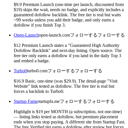
$9.9 Premium Launch (one-time per launch, discounted from
$19) skips the wait, needs no badge, and explicitly includes a
guaranteed dofollow backlink. The free tier is real but waits
~99 weeks unless you add their badge, and only earns a
dofollow if you finish Top 3.
Open-Launch
open-launch.com
フォローする
フォローする
$12 Premium Launch states a "Guaranteed High Authority
Dofollow Backlink" and next-day listing. Open source. The
free tier only earns a dofollow if you land in the daily Top 3
and embed a badge.
Turbo0
turbo0.com
フォローする
フォローする
$16.9 Basic, one-time (was $29.9). The detail-page "Visit
Website" link tested as dofollow. The free tier is real but
forces a backlink to Turbo0.
Startup Fame
startupfa.me
フォローする
フォローする
Highlight is $19 per MONTH (a subscription, not one-time)
— listing links tested as dofollow, but premium placement
ends when you stop paying. A different site from Startup Fast.
The free Verified tier earns a dofollow after review but forces