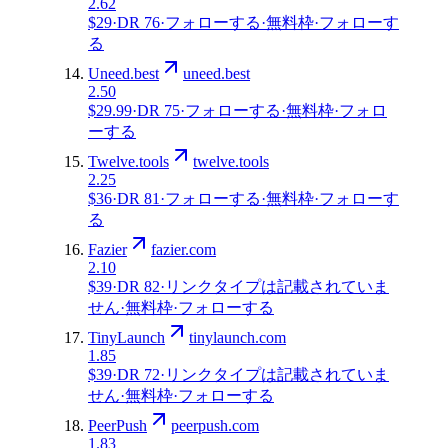
2.62
$29
·
DR
76
·
フォローする
·
無料枠
·
フォローす
る
Uneed.best
uneed.best
2.50
$29.99
·
DR
75
·
フォローする
·
無料枠
·
フォロ
ーする
Twelve.tools
twelve.tools
2.25
$36
·
DR
81
·
フォローする
·
無料枠
·
フォローす
る
Fazier
fazier.com
2.10
$39
·
DR
82
·
リンクタイプは記載されていま
せん
·
無料枠
·
フォローする
TinyLaunch
tinylaunch.com
1.85
$39
·
DR
72
·
リンクタイプは記載されていま
せん
·
無料枠
·
フォローする
PeerPush
peerpush.com
1.83