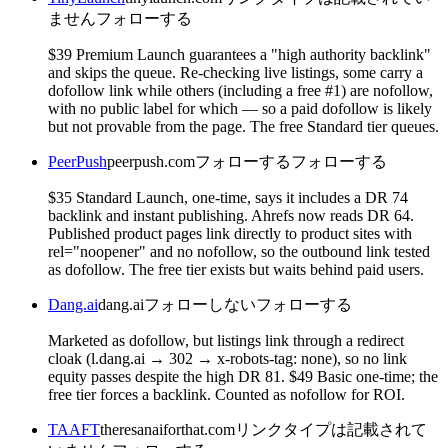
ません
フォローする
$39 Premium Launch guarantees a "high authority backlink"
and skips the queue. Re-checking live listings, some carry a
dofollow link while others (including a free #1) are nofollow,
with no public label for which — so a paid dofollow is likely
but not provable from the page. The free Standard tier queues.
PeerPush
peerpush.com
フォローする
フォローする
$35 Standard Launch, one-time, says it includes a DR 74
backlink and instant publishing. Ahrefs now reads DR 64.
Published product pages link directly to product sites with
rel="noopener" and no nofollow, so the outbound link tested
as dofollow. The free tier exists but waits behind paid users.
Dang.ai
dang.ai
フォローしない
フォローする
Marketed as dofollow, but listings link through a redirect
cloak (l.dang.ai → 302 → x-robots-tag: none), so no link
equity passes despite the high DR 81. $49 Basic one-time; the
free tier forces a backlink. Counted as nofollow for ROI.
TAAFT
theresanaiforthat.com
リンクタイプは記載されて