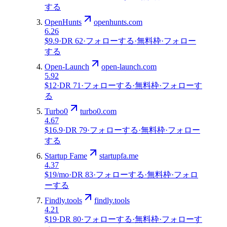
する
OpenHunts
openhunts.com
6.26
$9.9
·
DR
62
·
フォローする
·
無料枠
·
フォロー
する
Open-Launch
open-launch.com
5.92
$12
·
DR
71
·
フォローする
·
無料枠
·
フォローす
る
Turbo0
turbo0.com
4.67
$16.9
·
DR
79
·
フォローする
·
無料枠
·
フォロー
する
Startup Fame
startupfa.me
4.37
$19/mo
·
DR
83
·
フォローする
·
無料枠
·
フォロ
ーする
Findly.tools
findly.tools
4.21
$19
·
DR
80
·
フォローする
·
無料枠
·
フォローす