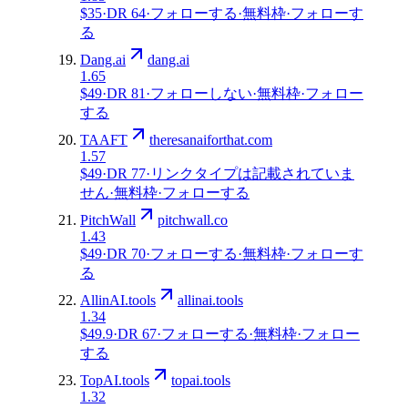
$35
·
DR
64
·
フォローする
·
無料枠
·
フォローす
る
Dang.ai
dang.ai
1.65
$49
·
DR
81
·
フォローしない
·
無料枠
·
フォロー
する
TAAFT
theresanaiforthat.com
1.57
$49
·
DR
77
·
リンクタイプは記載されていま
せん
·
無料枠
·
フォローする
PitchWall
pitchwall.co
1.43
$49
·
DR
70
·
フォローする
·
無料枠
·
フォローす
る
AllinAI.tools
allinai.tools
1.34
$49.9
·
DR
67
·
フォローする
·
無料枠
·
フォロー
する
TopAI.tools
topai.tools
1.32