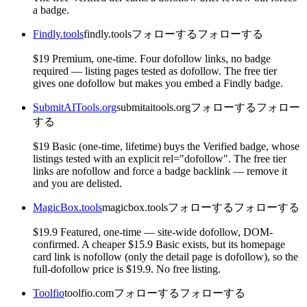
a badge.
Findly.tools
findly.tools
フォローする
フォローする
$19 Premium, one-time. Four dofollow links, no badge
required — listing pages tested as dofollow. The free tier
gives one dofollow but makes you embed a Findly badge.
SubmitAITools.org
submitaitools.org
フォローする
フォロー
する
$19 Basic (one-time, lifetime) buys the Verified badge, whose
listings tested with an explicit rel="dofollow". The free tier
links are nofollow and force a badge backlink — remove it
and you are delisted.
MagicBox.tools
magicbox.tools
フォローする
フォローする
$19.9 Featured, one-time — site-wide dofollow, DOM-
confirmed. A cheaper $15.9 Basic exists, but its homepage
card link is nofollow (only the detail page is dofollow), so the
full-dofollow price is $19.9. No free listing.
Toolfio
toolfio.com
フォローする
フォローする