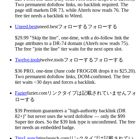
Two permanent dofollow links, no backlink required. The
page still markets DR 73, while Ahrefs now reads 76. The
free tier needs a backlink to Wired.
Uneed.best
uneed.best
フォローする
フォローする
$29.99 "Skip the line", one-time, with a do-follow link the
page attributes to a DR-74 domain (Ahrefs now reads 75).
The free "join the line" tier waits for the next open slot.
Twelve.tools
twelve.tools
フォローする
フォローする
$36 PRO, one-time (June code FROGDR drops it to $25.20).
Two permanent dofollow links, DOM-confirmed. The free
tier waits ~30 days and forces a backlink.
Fazier
fazier.com
リンクタイプは記載されていません
フォ
ローする
$39 Premium guarantees a "high-authority backlink (DR
82+)" but never uses the word dofollow — only the $99
Super tier does. So the $39 link type is unconfirmed. The free
tier needs an embedded badge.
TinyLaunch
tinylaunch.com
リンクタイプは記載されてい