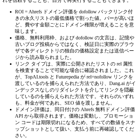
れを信頼することも、自分で再実行することもできます。
ROI = Ahrefs ドメイン評価を dofollow バックリンク付
きの永久リストの最低価格で割った値。バーが高いほ
ど、費やす金額ごとにドメイン権限が増えることを意
味します。
価格、無料利用枠、および dofollow の文言は、記憶や
古いブログ投稿からではなく、検証日に実際のブラウ
ザで各ディレクトリの独自の価格設定または送信ペー
ジから読み取られました。
リンク タイプは、実際に公開されたリストの rel 属性
を検査することで可能な場合に確認されました。これ
が、TopAI.tools と Futurepedia が rel=nofollow リンクを
渡しているのを捕らえられた方法であり、Dang.ai がイ
ンデックスなしのリダイレクトを介してリンクを隠蔽
しているのを捕らえられた方法です。それらのいずれ
も、料金が何であれ、SEO 値を渡しません。
ドメイン評価は、同日付けの Ahrefs 無料ドメイン評価
API から取得されます。価格は変動し、プロモーショ
ン コードは期限切れになるため、すべての数値をスナ
ップショットとして扱い、支払う前に再確認してくだ
さい。