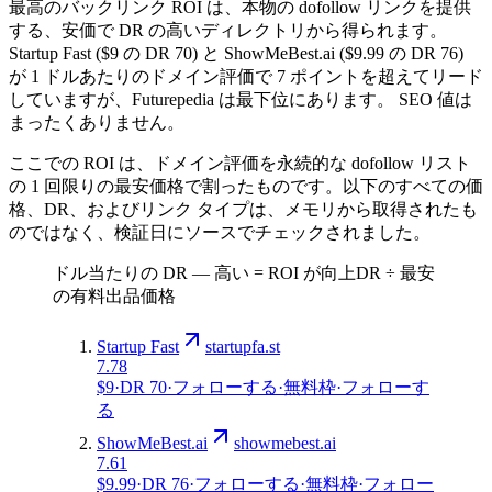
最高のバックリンク ROI は、本物の dofollow リンクを提供
する、安価で DR の高いディレクトリから得られます。
Startup Fast ($9 の DR 70) と ShowMeBest.ai ($9.99 の DR 76)
が 1 ドルあたりのドメイン評価で 7 ポイントを超えてリード
していますが、Futurepedia は最下位にあります。 SEO 値は
まったくありません。
ここでの ROI は、ドメイン評価を永続的な dofollow リスト
の 1 回限りの最安価格で割ったものです。以下のすべての価
格、DR、およびリンク タイプは、メモリから取得されたも
のではなく、検証日にソースでチェックされました。
ドル当たりの DR — 高い = ROI が向上
DR ÷ 最安
の有料出品価格
Startup Fast
startupfa.st
7.78
$9
·
DR
70
·
フォローする
·
無料枠
·
フォローす
る
ShowMeBest.ai
showmebest.ai
7.61
$9.99
·
DR
76
·
フォローする
·
無料枠
·
フォロー