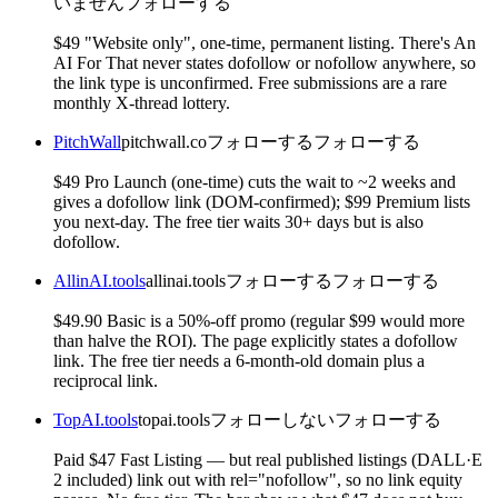
いません
フォローする
$49 "Website only", one-time, permanent listing. There's An
AI For That never states dofollow or nofollow anywhere, so
the link type is unconfirmed. Free submissions are a rare
monthly X-thread lottery.
PitchWall
pitchwall.co
フォローする
フォローする
$49 Pro Launch (one-time) cuts the wait to ~2 weeks and
gives a dofollow link (DOM-confirmed); $99 Premium lists
you next-day. The free tier waits 30+ days but is also
dofollow.
AllinAI.tools
allinai.tools
フォローする
フォローする
$49.90 Basic is a 50%-off promo (regular $99 would more
than halve the ROI). The page explicitly states a dofollow
link. The free tier needs a 6-month-old domain plus a
reciprocal link.
TopAI.tools
topai.tools
フォローしない
フォローする
Paid $47 Fast Listing — but real published listings (DALL·E
2 included) link out with rel="nofollow", so no link equity