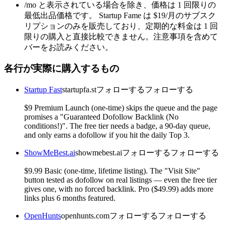
/mo と表示されている場合を除き、価格は 1 回限りの
最低出品価格です。 Startup Fame は $19/月のサブスク
リプションのみを販売しており、定期的な料金は 1 回
限りの購入と直接比較できません。注意事項を含めて
バーをお読みください。
各行が実際に購入するもの
Startup Fast
startupfa.st
フォローする
フォローする
$9 Premium Launch (one-time) skips the queue and the page
promises a "Guaranteed Dofollow Backlink (No
conditions!)". The free tier needs a badge, a 90-day queue,
and only earns a dofollow if you hit the daily Top 3.
ShowMeBest.ai
showmebest.ai
フォローする
フォローする
$9.99 Basic (one-time, lifetime listing). The "Visit Site"
button tested as dofollow on real listings — even the free tier
gives one, with no forced backlink. Pro ($49.99) adds more
links plus 6 months featured.
OpenHunts
openhunts.com
フォローする
フォローする