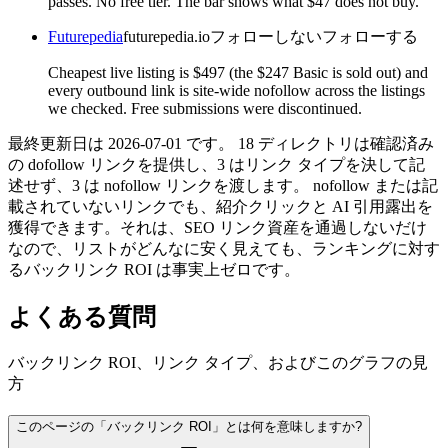
passes. No free tier. The bar shows what $47 does not buy.
Futurepedia
futurepedia.io
フォローしない
フォローする
Cheapest live listing is $497 (the $247 Basic is sold out) and
every outbound link is site-wide nofollow across the listings
we checked. Free submissions were discontinued.
最終更新日は 2026-07-01 です。 18 ディレクトリは確認済み
の dofollow リンクを提供し、3 はリンク タイプを決して記
述せず、3 は nofollow リンクを渡します。 nofollow または記
載されていないリンクでも、紹介クリックと AI 引用露出を
獲得できます。それは、SEO リンク資産を通過しないだけ
なので、リストがどんなに安く見えても、ランキングに対す
るバックリンク ROI は事実上ゼロです。
よくある質問
バックリンク ROI、リンク タイプ、およびこのグラフの見
方
このページの「バックリンク ROI」とは何を意味しますか?