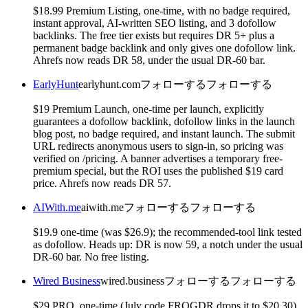
$18.99 Premium Listing, one-time, with no badge required,
instant approval, AI-written SEO listing, and 3 dofollow
backlinks. The free tier exists but requires DR 5+ plus a
permanent badge backlink and only gives one dofollow link.
Ahrefs now reads DR 58, under the usual DR-60 bar.
EarlyHunt
earlyhunt.com
フォローする
フォローする
$19 Premium Launch, one-time per launch, explicitly
guarantees a dofollow backlink, dofollow links in the launch
blog post, no badge required, and instant launch. The submit
URL redirects anonymous users to sign-in, so pricing was
verified on /pricing. A banner advertises a temporary free-
premium special, but the ROI uses the published $19 card
price. Ahrefs now reads DR 57.
AIWith.me
aiwith.me
フォローする
フォローする
$19.9 one-time (was $26.9); the recommended-tool link tested
as dofollow. Heads up: DR is now 59, a notch under the usual
DR-60 bar. No free listing.
Wired Business
wired.business
フォローする
フォローする
$29 PRO, one-time (July code FROGDR drops it to $20.30).