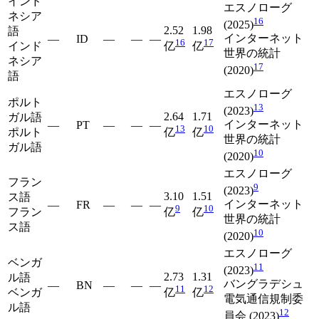
インド
エスノローグ
ネシア
16
(2025)
2.52
1.98
語
インターネット
—
ID
—
—
—
16
17
インド
亿
亿
世界の統計
ネシア
17
(2020)
語
エスノローグ
ポルト
13
(2023)
2.64
1.71
ガル語
インターネット
—
PT
—
—
—
13
10
ポルト
亿
亿
世界の統計
ガル語
10
(2020)
エスノローグ
フラン
9
(2023)
3.10
1.51
ス語
インターネット
—
FR
—
—
—
9
10
フラン
亿
亿
世界の統計
ス語
10
(2020)
エスノローグ
ベンガ
11
(2023)
2.73
1.31
ル語
バングラデシュ
—
BN
—
—
—
11
12
ベンガ
亿
亿
電気通信規制委
ル語
12
員会 (2023)