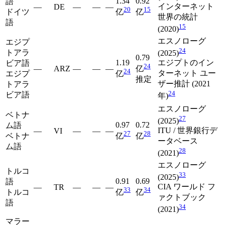
1.34
0.92
語
インターネット
—
DE
—
—
—
20
15
ドイツ
亿
亿
世界の統計
語
15
(2020)
エスノローグ
エジプ
24
トアラ
(2025)
0.79
1.19
エジプトのイン
ビア語
24
—
ARZ
—
—
—
亿
24
ターネット ユー
エジプ
亿
推定
ザー推計 (2021
トアラ
24
ビア語
年)
エスノローグ
ベトナ
27
(2025)
0.97
0.72
ム語
ITU / 世界銀行デ
—
VI
—
—
—
27
28
ベトナ
亿
亿
ータベース
ム語
28
(2021)
エスノローグ
トルコ
33
(2025)
0.91
0.69
語
CIA ワールド フ
—
TR
—
—
—
33
34
トルコ
亿
亿
ァクトブック
語
34
(2021)
マラー