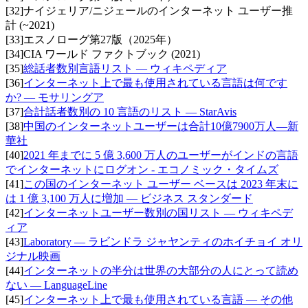
[
32
]
ナイジェリア/ニジェールのインターネット ユーザー推
計 (~2021)
[
33
]
エスノローグ第27版（2025年）
[
34
]
CIA ワールド ファクトブック (2021)
[
35
]
総話者数別言語リスト — ウィキペディア
[
36
]
インターネット上で最も使用されている言語は何です
か? — モサリングア
[
37
]
合計話者数別の 10 言語のリスト — StarAvis
[
38
]
中国のインターネットユーザーは合計10億7900万人—新
華社
[
40
]
2021 年までに 5 億 3,600 万人のユーザーがインドの言語
でインターネットにログオン - エコノミック・タイムズ
[
41
]
この国のインターネット ユーザー ベースは 2023 年末に
は 1 億 3,100 万人に増加 — ビジネス スタンダード
[
42
]
インターネットユーザー数別の国リスト — ウィキペデ
ィア
[
43
]
Laboratory — ラビンドラ ジャヤンティのホイチョイ オリ
ジナル映画
[
44
]
インターネットの半分は世界の大部分の人にとって読め
ない — LanguageLine
[
45
]
インターネット上で最も使用されている言語 — その他