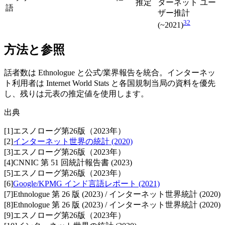
推定
ターネット ユー
語
ザー推計
32
(~2021)
方法と参照
話者数は Ethnologue と公式/業界報告を統合。インターネッ
ト利用者は Internet World Stats と各国規制当局の資料を優先
し、残りは元表の推定値を使用します。
出典
[
1
]
エスノローグ第26版（2023年）
[
2
]
インターネット世界の統計 (2020)
[
3
]
エスノローグ第26版（2023年）
[
4
]
CNNIC 第 51 回統計報告書 (2023)
[
5
]
エスノローグ第26版（2023年）
[
6
]
Google/KPMG インド言語レポート (2021)
[
7
]
Ethnologue 第 26 版 (2023) / インターネット世界統計 (2020)
[
8
]
Ethnologue 第 26 版 (2023) / インターネット世界統計 (2020)
[
9
]
エスノローグ第26版（2023年）