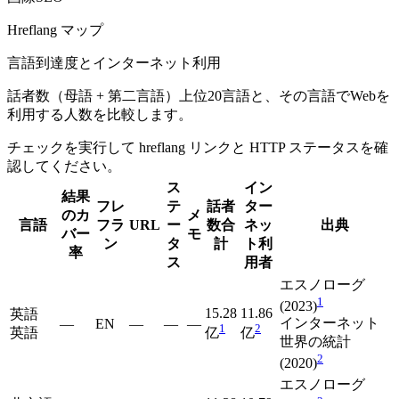
Hreflang マップ
言語到達度とインターネット利用
話者数（母語 + 第二言語）上位20言語と、その言語でWebを
利用する人数を比較します。
チェックを実行して hreflang リンクと HTTP ステータスを確
認してください。
ス
イン
結果
フレ
テ
話者
ター
のカ
メ
言語
フラ
URL
ー
数合
ネッ
出典
バー
モ
ン
タ
計
ト利
率
ス
用者
エスノローグ
1
(2023)
15.28
11.86
英語
インターネット
—
EN
—
—
—
1
2
英語
亿
亿
世界の統計
2
(2020)
エスノローグ