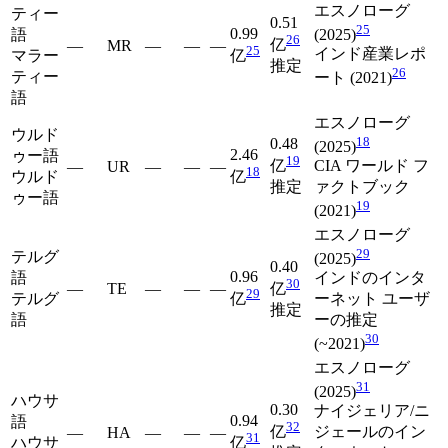
エスノローグ
ティー
0.51
25
0.99
語
(2025)
26
亿
—
MR
—
—
—
25
インド産業レポ
マラー
亿
推定
26
ティー
ート (2021)
語
エスノローグ
ウルド
18
0.48
(2025)
2.46
ゥー語
19
亿
CIA ワールド フ
—
UR
—
—
—
18
ウルド
亿
推定
ァクトブック
ゥー語
19
(2021)
エスノローグ
29
テルグ
(2025)
0.40
0.96
語
インドのインタ
30
—
TE
—
—
—
亿
29
テルグ
亿
ーネット ユーザ
推定
語
ーの推定
30
(~2021)
エスノローグ
31
(2025)
ハウサ
0.30
ナイジェリア/ニ
0.94
語
32
亿
ジェールのイン
—
HA
—
—
—
31
ハウサ
亿