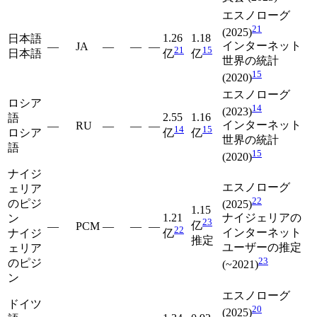
エスノローグ
21
(2025)
1.26
1.18
日本語
インターネット
—
JA
—
—
—
21
15
日本語
亿
亿
世界の統計
15
(2020)
エスノローグ
ロシア
14
(2023)
2.55
1.16
語
インターネット
—
RU
—
—
—
14
15
ロシア
亿
亿
世界の統計
語
15
(2020)
ナイジ
エスノローグ
ェリア
22
のピジ
(2025)
1.15
1.21
ナイジェリアの
ン
23
亿
—
PCM
—
—
—
22
インターネット
ナイジ
亿
推定
ユーザーの推定
ェリア
23
のピジ
(~2021)
ン
エスノローグ
ドイツ
20
(2025)